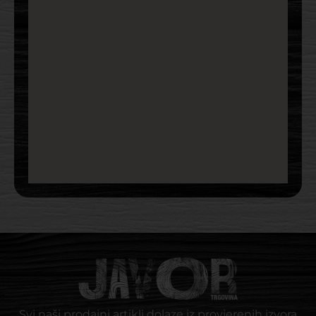
Svi naši prodajni artikli dolaze iz provjerenih izvora