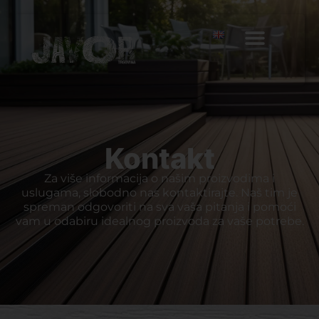
Kontakt
Za više informacija o našim proizvodima i
uslugama, slobodno nas kontaktirajte. Naš tim je
spreman odgovoriti na sva vaša pitanja i pomoći
vam u odabiru idealnog proizvoda za vaše potrebe.