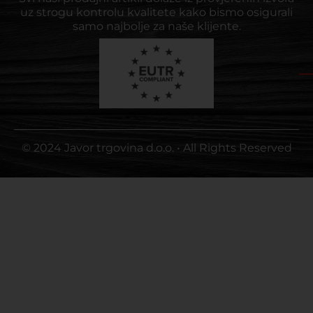
uz strogu kontrolu kvalitete kako bismo osigurali
samo najbolje za naše klijente.
© 2024 Javor trgovina d.o.o. • All Rights Reserved