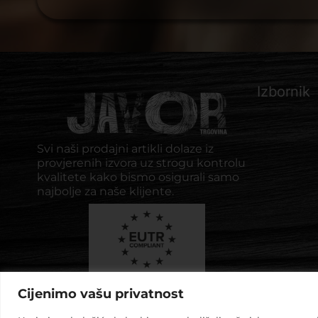
Izbornik
Svi naši prodajni artikli dolaze iz
provjerenih izvora uz strogu kontrolu
kvalitete kako bismo osigurali samo
najbolje za naše klijente.
Cijenimo vašu privatnost