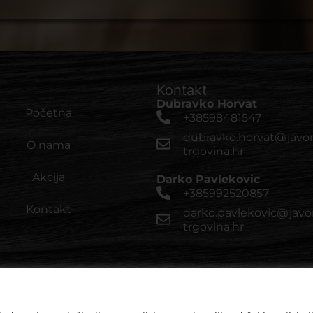
Kontakt
Dubravko Horvat
Početna
+38598481547
dubravko.horvat@javor
O nama
trgovina.hr
Akcija
Darko Pavlekovic
+385992520857
Kontakt
darko.pavlekovic@javo
trgovina.hr
© 2024 Javor trgovina d.o.o. • All Rights Reserved