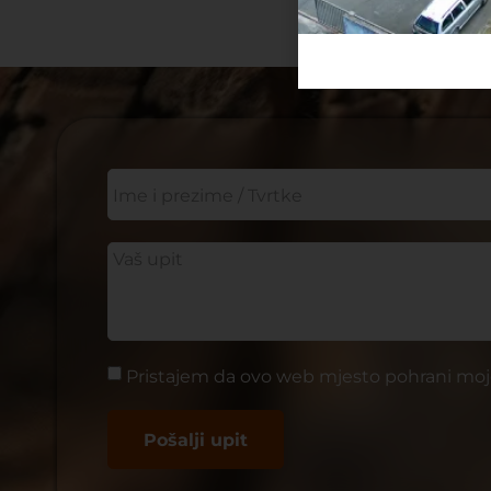
Pristajem da ovo web mjesto pohrani moj
Pošalji upit