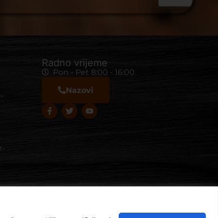
Radno vrijeme
Pon - Pet 8:00 - 16:00
Nazovi
-
r-