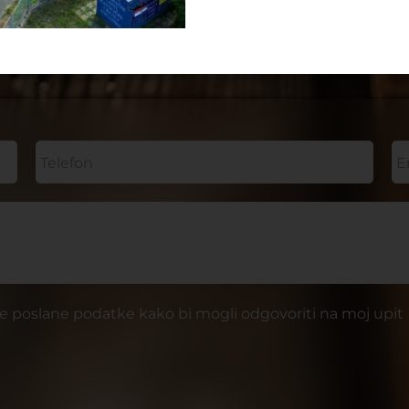
e poslane podatke kako bi mogli odgovoriti na moj upit