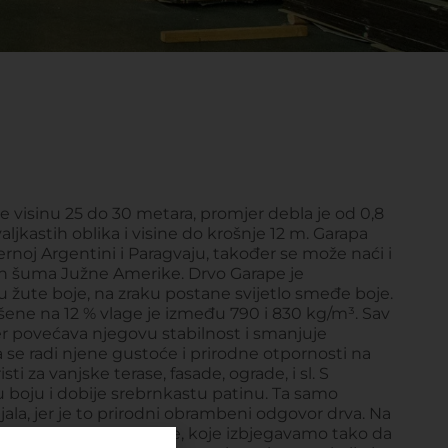
 visinu 25 do 30 metara, promjer debla je od 0,8
valjkastih oblika i visine do krošnje 12 m. Garapa
ernoj Argentini i Paragvaju, također se može naći i
ih šuma Južne Amerike. Drvo Garape je
žute boje, na zraku postane svijetlo smeđe boje.
šene na 12 % vlage je između 790 i 830 kg/m³. Sav
 jer povećava njegovu stabilnost i smanjuje
 se radi njene gustoće i prirodne otpornosti na
i za vanjske terase, fasade, ograde, i sl. S
boju i dobije srebrnkastu patinu. Ta samo
ala, jer je to prirodni obrambeni odgovor drva. Na
ojave manje pukotine, koje izbjegavamo tako da