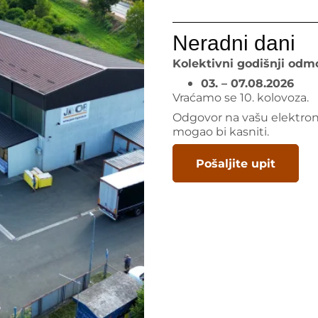
čelo zaštitimo voskom. Kod
30-50cm, jer tako još doda
sadrži puno silikata, prepor
Neradni dani
ima radi svoje tvrdoće odli
Kolektivni godišnji odmo
03. – 07.08.2026
Vraćamo se 10. kolovoza.
Odgovor na vašu elektro
mogao bi kasniti.
Pokaži sve
Pošaljite upit
Pogledaj akcije