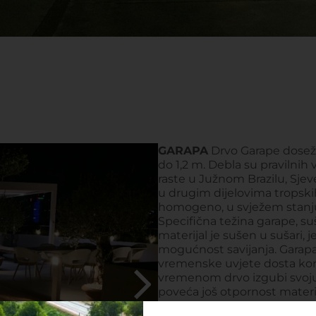
GARAPA
Drvo Garape doseže
do 1,2 m. Debla su pravilnih 
raste u Južnom Brazilu, Sjev
u drugim dijelovima tropsk
homogeno, u svježem stanju 
Specifična težina garape, su
materijal je sušen u sušari,
mogućnost savijanja. Garapa
vremenske uvjete dosta korist
vremenom drvo izgubi svoju 
poveća još otpornost materij
čelima daski se vremenom p